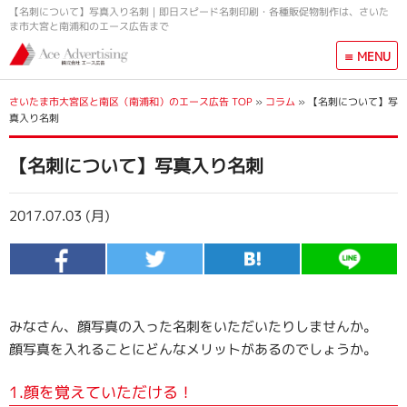
【名刺について】写真入り名刺｜即日スピード名刺印刷・各種販促物制作は、さいた
ま市大宮と南浦和のエース広告まで
≡ MENU
ホーム
さいたま市大宮区と南区（南浦和）のエース広告 TOP
»
コラム
»
【名刺について】写
真入り名刺
サービス一覧
【名刺について】写真入り名刺
- 名刺デザイン作成・印刷
- ハガキ・ポストカード印刷
2017.07.03 (月)
- ポスター・大判印刷
- 封筒制作
みなさん、顔写真の入った名刺をいただいたりしませんか。
- カレンダー
顔写真を入れることにどんなメリットがあるのでしょうか。
- パンフレット・カタログ
1.顔を覚えていただける！
- ポスティングチラシ