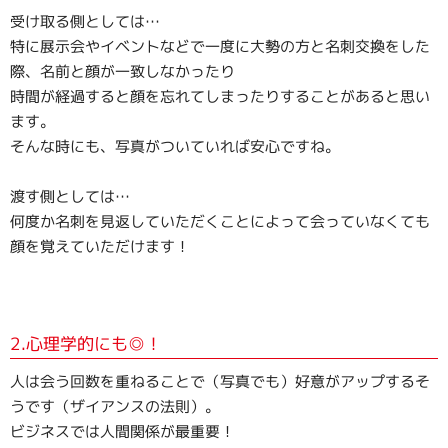
受け取る側としては…
- DM・ショップカード
特に展示会やイベントなどで一度に大勢の方と名刺交換をした
際、名前と顔が一致しなかったり
- 折込チラシ
時間が経過すると顔を忘れてしまったりすることがあると思い
ます。
- 会社案内制作
そんな時にも、写真がついていれば安心ですね。
- 広報誌制作
渡す側としては…
- オリジナル伝票
何度か名刺を見返していただくことによって会っていなくても
顔を覚えていただけます！
- 印鑑・ゴム印
- WEB・ホームページ制作
オンライン注文
2.心理学的にも◎！
実績・成功事例
人は会う回数を重ねることで（写真でも）好意がアップするそ
うです（ザイアンスの法則）。
ブログ・コラム
ビジネスでは人間関係が最重要！